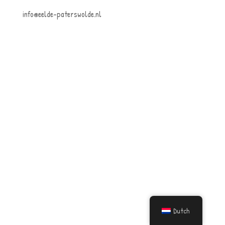
info@eelde-paterswolde.nl
Dutch