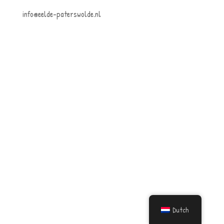
info@eelde-paterswolde.nl
Dutch