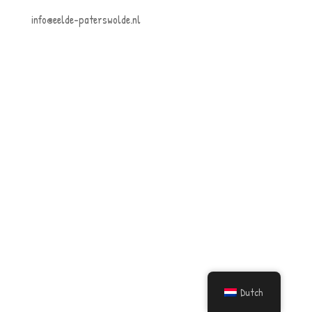
info@eelde-paterswolde.nl
Dutch