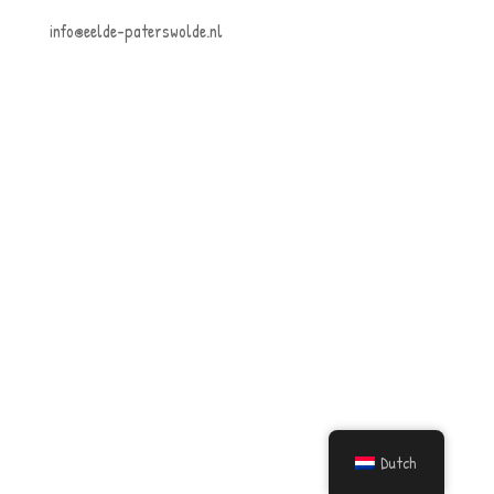
info@eelde-paterswolde.nl
Dutch