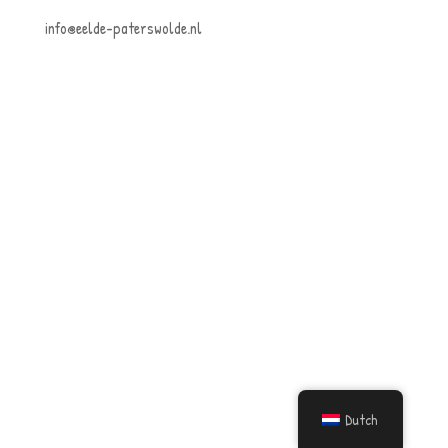
info@eelde-paterswolde.nl
Dutch