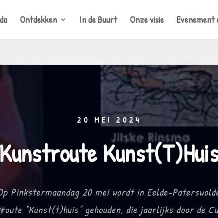
da
Ontdekken
In de Buurt
Onze visie
Evenement 
20 MEI 2024
Kunstroute Kunst(T)Hui
 Pinkstermaandag 20 mei wordt in Eelde-Paterswolde 
route “Kunst(t)huis” gehouden, die jaarlijks door de C