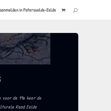
aanmelden in Paterswolde-Eelde
s
voor de 19e keer de
ulturele Raad Eelde